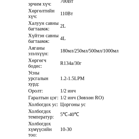
700Вт
эрчим хүч:
Хөргөлтийн
110Вт
хүч:
Халуун савны
2L
багтаамж:
Хүйтэн савны
4L
багтаамж:
Аяганы
180мл/250мл/500мл/1000мл
эзэлхүүн:
Хөргөгч
R134a/30г
бодис:
Усны
урсгалын
1.2-1.5LPM
хурд:
Оролт:
1/2 инч
Гаралтын цэг:
1/2 инч (Зөвхөн RO)
Холбогдох ус:
Цоргоны ус
Холбогдох
5℃-40℃
температур:
Холбогдох
хүмүүсийн
10-30
тоо: