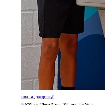
лавлагаа
дэлгэрэнгүй