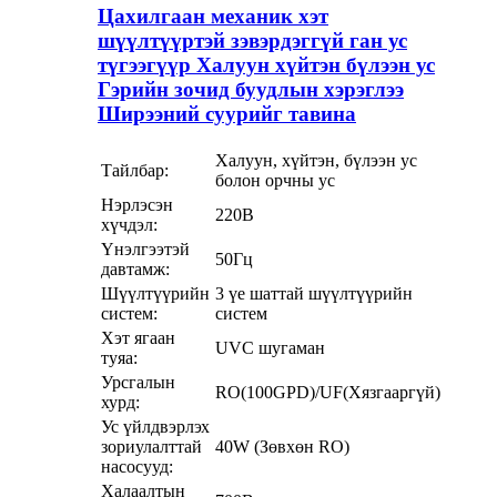
Цахилгаан механик хэт
шүүлтүүртэй зэвэрдэггүй ган ус
түгээгүүр Халуун хүйтэн бүлээн ус
Гэрийн зочид буудлын хэрэглээ
Ширээний суурийг тавина
Халуун, хүйтэн, бүлээн ус
Тайлбар:
болон орчны ус
Нэрлэсэн
220В
хүчдэл:
Үнэлгээтэй
50Гц
давтамж:
Шүүлтүүрийн
3 үе шаттай шүүлтүүрийн
систем:
систем
Хэт ягаан
UVC шугаман
туяа:
Урсгалын
RO(100GPD)/UF(Хязгааргүй)
хурд:
Ус үйлдвэрлэх
зориулалттай
40W (Зөвхөн RO)
насосууд:
Халаалтын