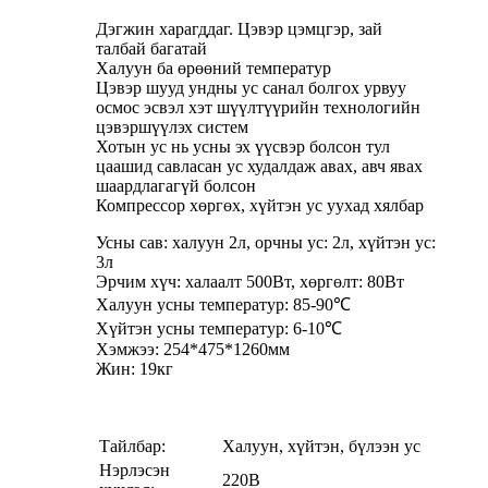
Дэгжин харагддаг. Цэвэр цэмцгэр, зай
талбай багатай
Халуун ба өрөөний температур
Цэвэр шууд ундны ус санал болгох урвуу
осмос эсвэл хэт шүүлтүүрийн технологийн
цэвэршүүлэх систем
Хотын ус нь усны эх үүсвэр болсон тул
цаашид савласан ус худалдаж авах, авч явах
шаардлагагүй болсон
Компрессор хөргөх, хүйтэн ус уухад хялбар
Усны сав: халуун 2л, орчны ус: 2л, хүйтэн ус:
3л
Эрчим хүч: халаалт 500Вт, хөргөлт: 80Вт
Халуун усны температур: 85-90℃
Хүйтэн усны температур: 6-10℃
Хэмжээ: 254*475*1260мм
Жин: 19кг
Тайлбар:
Халуун, хүйтэн, бүлээн ус
Нэрлэсэн
220В