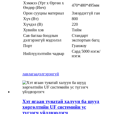
Хэмжээ (Урт x Өргөн x
470*480*495мм
Өндөр (Инч)
Орон сууцны материал
Зэвэрдэггүй ган
Хүч (Вт)
800
Хүчдэл (В)
220
Хувийн хэв
Тийм
Сав баглаа боодлын
Стандарт
дэлгэрэнгүй мэдээлэл
экспортын багц
Порт
Гуанжоу
Сард 5000 нэгж/
Нийлүүлэлтийн чадвар
нэгж
лавлагаа
дэлгэрэнгүй
Хэт ягаан туяатай халуун ба шууд
хөргөлтийн UF системийн ус
түгээгч үйлдвэрлэгч