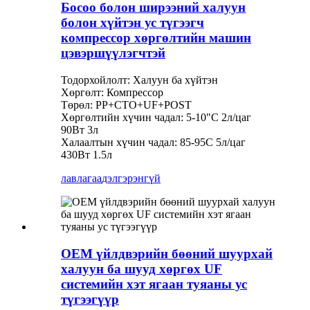
Босоо болон ширээний халуун
болон хүйтэн ус түгээгч
компрессор хөргөлтийн машин
цэвэршүүлэгчтэй
Тодорхойлолт: Халуун ба хүйтэн
Хөргөлт: Компрессор
Төрөл: PP+CTO+UF+POST
Хөргөлтийн хүчин чадал: 5-10″C 2л/цаг
90Вт 3л
Халаалтын хүчин чадал: 85-95C 5л/цаг
430Вт 1.5л
лавлагаа
дэлгэрэнгүй
OEM үйлдвэрийн бөөний шуурхай
халуун ба шууд хөргөх UF
системийн хэт ягаан туяаны ус
түгээгүүр