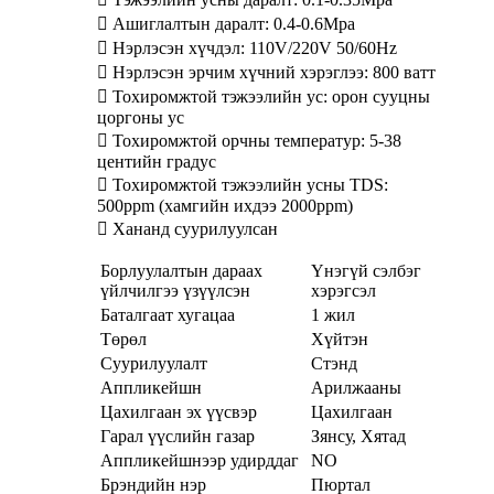
 Ашиглалтын даралт: 0.4-0.6Mpa
 Нэрлэсэн хүчдэл: 110V/220V 50/60Hz
 Нэрлэсэн эрчим хүчний хэрэглээ: 800 ватт
 Тохиромжтой тэжээлийн ус: орон сууцны
цоргоны ус
 Тохиромжтой орчны температур: 5-38
центийн градус
 Тохиромжтой тэжээлийн усны TDS:
500ppm (хамгийн ихдээ 2000ppm)
 Хананд суурилуулсан
Борлуулалтын дараах
Үнэгүй сэлбэг
үйлчилгээ үзүүлсэн
хэрэгсэл
Баталгаат хугацаа
1 жил
Төрөл
Хүйтэн
Суурилуулалт
Стэнд
Аппликейшн
Арилжааны
Цахилгаан эх үүсвэр
Цахилгаан
Гарал үүслийн газар
Зянсу, Хятад
Аппликейшнээр удирддаг
NO
Брэндийн нэр
Пюртал