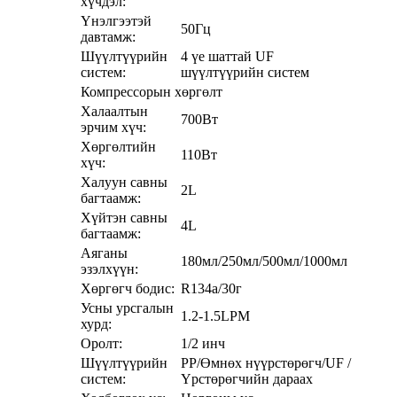
хүчдэл:
Үнэлгээтэй
50Гц
давтамж:
Шүүлтүүрийн
4 үе шаттай UF
систем:
шүүлтүүрийн систем
Компрессорын хөргөлт
Халаалтын
700Вт
эрчим хүч:
Хөргөлтийн
110Вт
хүч:
Халуун савны
2L
багтаамж:
Хүйтэн савны
4L
багтаамж:
Аяганы
180мл/250мл/500мл/1000мл
эзэлхүүн:
Хөргөгч бодис:
R134a/30г
Усны урсгалын
1.2-1.5LPM
хурд:
Оролт:
1/2 инч
Шүүлтүүрийн
PP/Өмнөх нүүрстөрөгч/UF /
систем:
Үрстөрөгчийн дараах