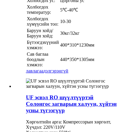
Холбогдох ус:
Цоргоны ус
Холбогдох
5℃-40℃
температур:
Холбогдох
10-30
хүмүүсийн тоо:
Баруун хойд/
30кг/32кг
Баруун хойд:
Бүтээгдэхүүний
400*310*1230мм
хэмжээ:
Сав баглаа
боодлын
440*350*1305мм
хэмжээ:
лавлагаа
дэлгэрэнгүй
UF эсвэл RO шүүлтүүртэй
Солонгос загварын халуун, хүйтэн
усны түгээгүүр
Хөргөлтийн арга: Компрессорын хөргөлт,
Хүчдэл: 220V/110V