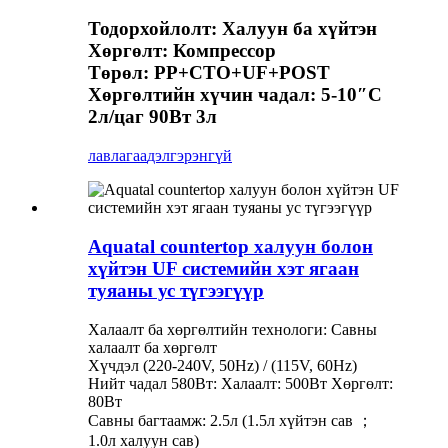
Тодорхойлолт: Халуун ба хүйтэн
Хөргөлт: Компрессор
Төрөл: PP+CTO+UF+POST
Хөргөлтийн хүчин чадал: 5-10″C
2л/цаг 90Вт 3л
лавлагаа
дэлгэрэнгүй
Aquatal countertop халуун болон
хүйтэн UF системийн хэт ягаан
туяаны ус түгээгүүр
Халаалт ба хөргөлтийн технологи: Савны
халаалт ба хөргөлт
Хүчдэл (220-240V, 50Hz) / (115V, 60Hz)
Нийт чадал 580Вт: Халаалт: 500Вт Хөргөлт:
80Вт
Савны багтаамж: 2.5л (1.5л хүйтэн сав ；
1.0л халуун сав)