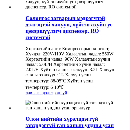
Солонгос загварын мэдрэгчтэй
дэлгэцтэй халуун, хүйтэн ахуйн ус
цэвэршүүлэгч диспенсер, RO
системтэй
Хөргөлтийн арга: Компрессорын хөргөлт,
Хүчдэл: 220V/110V Халаалтын чадал: 550W
Хөргөлтийн чадал: 90W Халаалтын хүчин
чадал: 5.0L/H Хөргөлтийн хүчин чадал:
2.0L/H Хүйтэн савны эзэлхүүн: 3.2L Халуун
савны эзэлхүүн: 1L Халуун усны
температур: 88-95℃ Хүйтэн усны
температур: 6-10℃
лавлагаа
дэлгэрэнгүй
Олон нийтийн хүрэлцдэггүй
зэвэрдэггүй ган ханын ундны усан