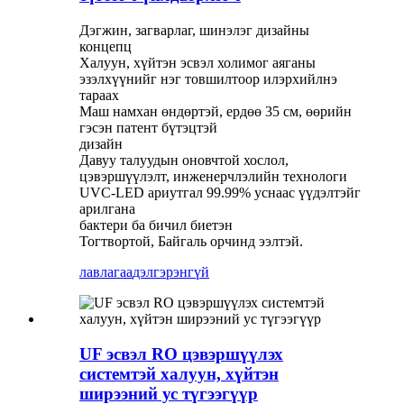
Дэгжин, загварлаг, шинэлэг дизайны
концепц
Халуун, хүйтэн эсвэл холимог аяганы
эзэлхүүнийг нэг товшилтоор илэрхийлнэ
тараах
Маш намхан өндөртэй, ердөө 35 см, өөрийн
гэсэн патент бүтэцтэй
дизайн
Давуу талуудын оновчтой хослол,
цэвэршүүлэлт, инженерчлэлийн технологи
UVC-LED ариутгал 99.99% уснаас үүдэлтэйг
арилгана
бактери ба бичил биетэн
Тогтвортой, Байгаль орчинд ээлтэй.
лавлагаа
дэлгэрэнгүй
UF эсвэл RO цэвэршүүлэх
системтэй халуун, хүйтэн
ширээний ус түгээгүүр