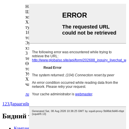
Нарийхан, минималист, загварлаг дизайн
Шууд цэвэршүүлэх технологийн 5 үе шаттай
хослол
Хамгийн гайхалтай, ер бусын, гайхалтай уух
туршлага
18.5 см өргөнтэйгөөр ямар ч төрлийн гал
тогоонд тохирох болно
Эргономик шинэлэг мэдрэгчтэй
хэрэглэгчийн интерфэйс (UI)
3 эзэлхүүнтэй болон олон янзын усны
температурын сонголттой
Өөр өөр хэмжээтэй сав эсвэл шилэнд төгс
тохирох тохируулгатай тавиур
Ухаалаг эрчим хүч хэмнэдэг ЭКО систем
Хязгааргүй цэнгэг, амттай, амттай, цэвэр
чанартай усны урсгал
лавлагаа
дэлгэрэнгүй
1
2
3
Дараагийн >
>>
Хуудас 1 / 3
Бидний тухай
Компанийн танилцуулга