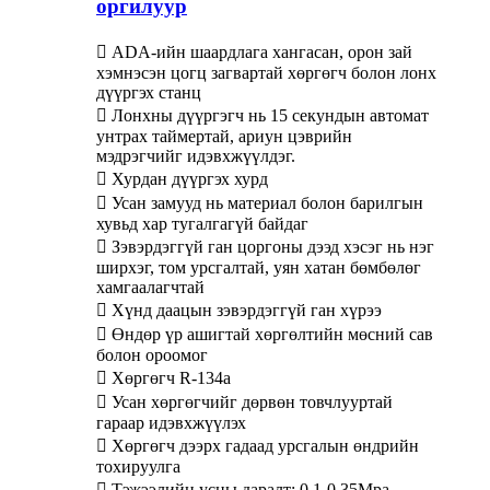
оргилуур
 ADA-ийн шаардлага хангасан, орон зай
хэмнэсэн цогц загвартай хөргөгч болон лонх
дүүргэх станц
 Лонхны дүүргэгч нь 15 секундын автомат
унтрах таймертай, ариун цэврийн
мэдрэгчийг идэвхжүүлдэг.
 Хурдан дүүргэх хурд
 Усан замууд нь материал болон барилгын
хувьд хар тугалгагүй байдаг
 Зэвэрдэггүй ган цоргоны дээд хэсэг нь нэг
ширхэг, том урсгалтай, уян хатан бөмбөлөг
хамгаалагчтай
 Хүнд даацын зэвэрдэггүй ган хүрээ
 Өндөр үр ашигтай хөргөлтийн мөсний сав
болон ороомог
 Хөргөгч R-134a
 Усан хөргөгчийг дөрвөн товчлууртай
гараар идэвхжүүлэх
 Хөргөгч дээрх гадаад урсгалын өндрийн
тохируулга
 Тэжээлийн усны даралт: 0.1-0.35Mpa