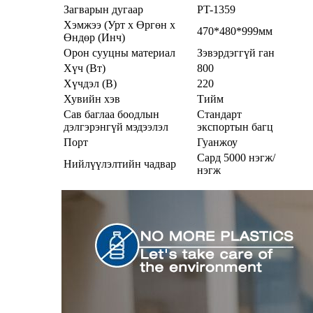
Загварын дугаар
PT-1359
Хэмжээ (Урт x Өргөн x
470*480*999мм
Өндөр (Инч)
Орон сууцны материал
Зэвэрдэггүй ган
Хүч (Вт)
800
Хүчдэл (В)
220
Хувийн хэв
Тийм
Сав баглаа боодлын
Стандарт
дэлгэрэнгүй мэдээлэл
экспортын багц
Порт
Гуанжоу
Сард 5000 нэгж/
Нийлүүлэлтийн чадвар
нэгж