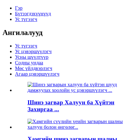
Гэр
Бүтээгдэхүүнүүд
Ус түгээгч
Ангилалууд
Ус түгээгч
Ус цэвэршүүлэгч
Усны шүүлтүүр
Содны ундаа
Мөс үйлдвэрлэгч
Агаар цэвэршүүлэгч
Шинэ загвар Халуун ба Хүйтэн
Захиргаа ...
Хамгийн шинэ загварын шалны ...