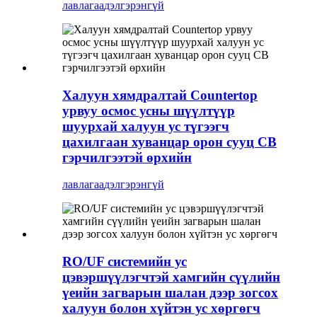
лавлагаа
дэлгэрэнгүй
Халуун хямдралтай Countertop
урвуу осмос усны шүүлтүүр
шуурхай халуун ус түгээгч
цахилгаан хуванцар орон сууц CB
гэрчилгээтэй өрхийн
лавлагаа
дэлгэрэнгүй
RO/UF системийн ус
цэвэршүүлэгчтэй хамгийн сүүлийн
үеийн загварын шалан дээр зогсох
халуун болон хүйтэн ус хөргөгч