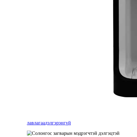
лавлагаа
дэлгэрэнгүй