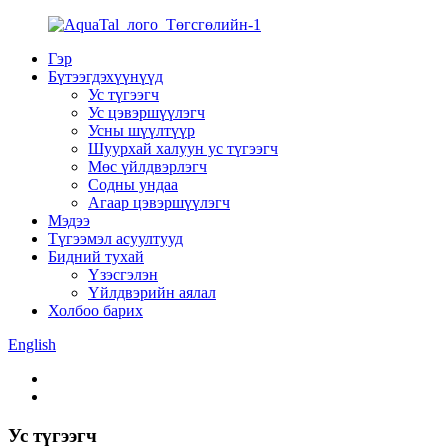
Гэр
Бүтээгдэхүүнүүд
Ус түгээгч
Ус цэвэршүүлэгч
Усны шүүлтүүр
Шуурхай халуун ус түгээгч
Мөс үйлдвэрлэгч
Содны ундаа
Агаар цэвэршүүлэгч
Мэдээ
Түгээмэл асуултууд
Бидний тухай
Үзэсгэлэн
Үйлдвэрийн аялал
Холбоо барих
English
Ус түгээгч