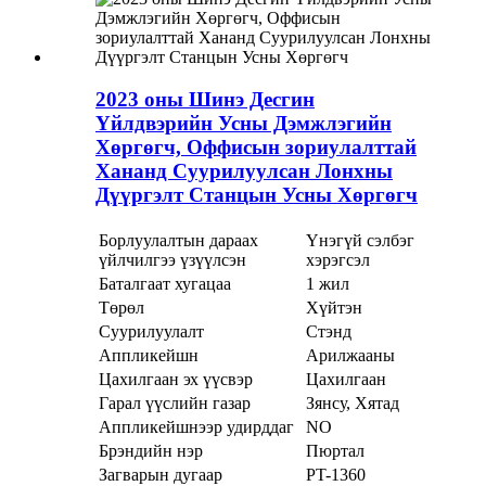
2023 оны Шинэ Десгин
Үйлдвэрийн Усны Дэмжлэгийн
Хөргөгч, Оффисын зориулалттай
Хананд Суурилуулсан Лонхны
Дүүргэлт Станцын Усны Хөргөгч
Борлуулалтын дараах
Үнэгүй сэлбэг
үйлчилгээ үзүүлсэн
хэрэгсэл
Баталгаат хугацаа
1 жил
Төрөл
Хүйтэн
Суурилуулалт
Стэнд
Аппликейшн
Арилжааны
Цахилгаан эх үүсвэр
Цахилгаан
Гарал үүслийн газар
Зянсу, Хятад
Аппликейшнээр удирддаг
NO
Брэндийн нэр
Пюртал
Загварын дугаар
PT-1360