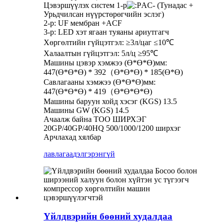
Цэвэршүүлэх систем 1-р
AC- (Тунадас +
Урьдчилсан нүүрстөрөгчийн эслэг)
2-р: UF мембран +ACF
3-р: LED хэт ягаан туяаны ариутгагч
Хөргөлтийн гүйцэтгэл: ≥3л/цаг ≤10℃
Халаалтын гүйцэтгэл: 5л/ц ≥95℃
Машины цэвэр хэмжээ (Ө*Ө*Ө)мм:
447(Ө*Ө*Ө) * 392（Ө*Ө*Ө) * 185(Ө*Ө)
Савлагааны хэмжээ (Ө*Ө*Ө)мм:
447(Ө*Ө*Ө) * 419（Ө*Ө*Ө*Ө)
Машины баруун хойд хэсэг (KGS) 13.5
Машины GW (KGS) 14.5
Ачаалж байна ТОО ШИРХЭГ
20GP/40GP/40HQ 500/1000/1200 ширхэг
Арчлахад хялбар
лавлагаа
дэлгэрэнгүй
Үйлдвэрийн бөөний худалдаа